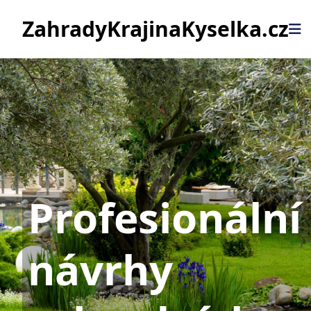
ZahradyKrajinaKyselka.cz
Profesionální
návrhy