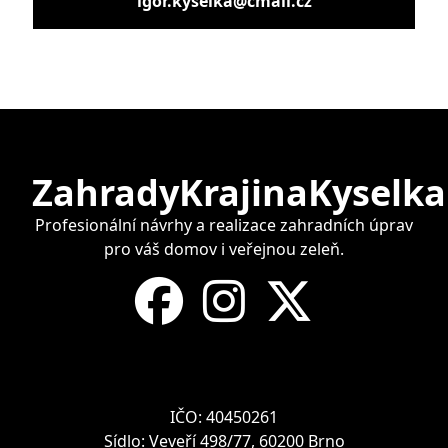
igor.kyselka@cmail.cz
ZahradyKrajinaKyselka
Profesionální návrhy a realizace zahradních úprav
pro váš domov i veřejnou zeleň.
IČO: 40450261
Sídlo: Veveří 498/77, 60200 Brno